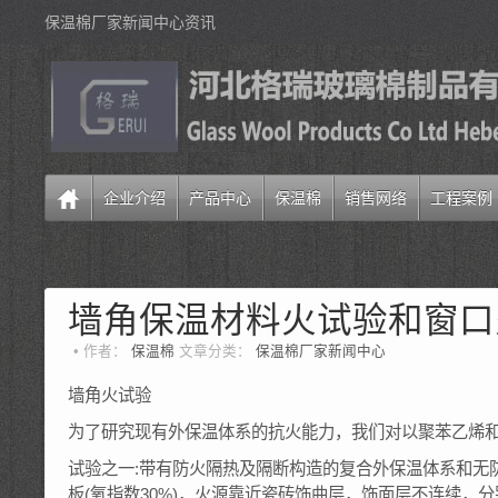
保温棉厂家新闻中心资讯
企业介绍
产品中心
保温棉
销售网络
工程案例
墙角保温材料火试验和窗口
作者：
保温棉
文章分类：
保温棉厂家新闻中心
墙角火试验
为了研究现有外保温体系的抗火能力，我们对以聚苯乙烯
试验之一:带有防火隔热及隔断构造的复合外保温体系和无
板(氧指数30%)，火源靠近瓷砖饰曲层，饰面层不连续，分