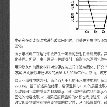
本研究在对废保温棉进行玻璃固化时，向处理对象中仅添加了
固化。
压水堆核电厂在运行中会产生一定量的放射性含硼废液，
化处理。但是，由于硼是一种缓凝剂，会影响水泥固化体
用粉煤灰作为固化材料对含硼废液进行了玻璃固化，研究
方案-含硼废液与粉煤灰的质量比为30％:70％。然而，
以大亚湾核电站为例，两台百万千瓦的压水堆核电机组每年产
2280kg。基于前述实验结果，废保温棉与HBO的质量比取7
到玻璃固化体的质量为19380kg。固化体密度取2.5*10k
固化的增容比取5)；如果把废保温棉的体积也考虑进来，
时实现废物减容和提高废物体的稳定性，从而降低暂存、